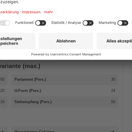
2,5
Kapazität gesamtes Haus (max. Pers.)
60
50
Max. Ausstellungsfläche (qm)
80
80
Anzahl rollstuhlgerechter Räume
1
ariante (max.)
50
Parlament (Pers.)
30
20
U-Form (Pers.)
24
16
Stehempfang (Pers.)
50
Hauseigenes Catering