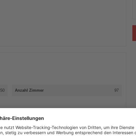
150
Anzahl Zimmer
97
Events
Privatfeiern