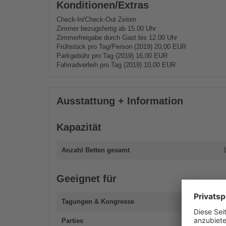
Konditionen/Extras
Check-In/Check-Out Zeiten
Zimmer bezugsfertig ab 15.00 Uhr
Zimmerfreigabe durch Gast bis 12.00 Uhr
Frühstück pro Tag/Person (2019) 20,00 EUR
Parkgebühr pro Tag (2019) 16,00 EUR
Fahrradverleih pro Tag (2019) 10,00 EUR
Ausstattung + Information
Kapazität
Anzahl Betten gesamt
Geeignet für
Tagungen & Kongresse
Parties