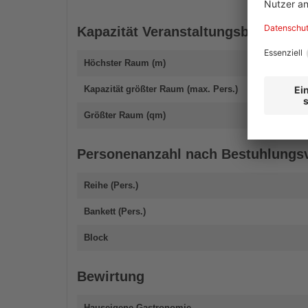
Kapazität Veranstaltungsbereich
Höchster Raum (m)
Kapazität größter Raum (max. Pers.)
Größter Raum (qm)
Personenanzahl nach Bestuhlungsv
Reihe (Pers.)
Bankett (Pers.)
Block
Bewirtung
Hauseigene Gastronomie