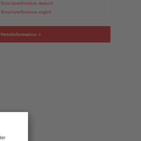
Broschüre/Broshure deutsch
Broschüre/Broshure english
Hotelinformation