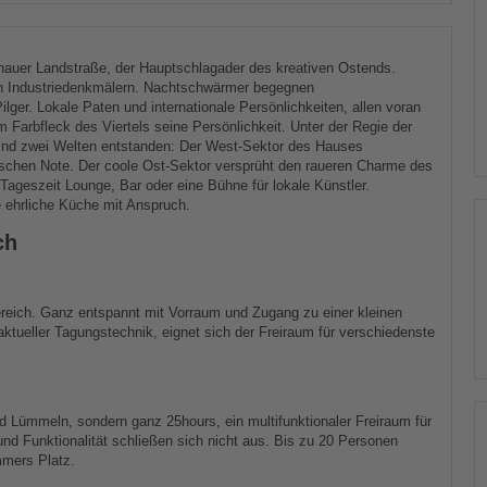
nauer Landstraße, der Hauptschlagader des kreativen Ostends.
ben Industriedenkmälern. Nachtschwärmer begegnen
lger. Lokale Paten und internationale Persönlichkeiten, allen voran
 Farbfleck des Viertels seine Persönlichkeit. Unter der Regie der
sind zwei Welten entstanden: Der West-Sektor des Hauses
tischen Note. Der coole Ost-Sektor versprüht den raueren Charme des
ageszeit Lounge, Bar oder eine Bühne für lokale Künstler.
e ehrliche Küche mit Anspruch.
ch
ereich. Ganz entspannt mit Vorraum und Zugang zu einer kleinen
ktueller Tagungstechnik, eignet sich der Freiraum für verschiedenste
Lümmeln, sondern ganz 25hours, ein multifunktionaler Freiraum für
und Funktionalität schließen sich nicht aus. Bis zu 20 Personen
mmers Platz.