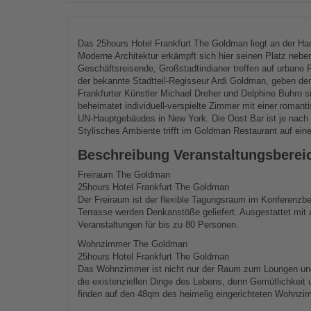
Das 25hours Hotel Frankfurt The Goldman liegt an der Ha
Moderne Architektur erkämpft sich hier seinen Platz ne
Geschäftsreisende, Großstadtindianer treffen auf urbane Pi
der bekannte Stadtteil-Regisseur Ardi Goldman, geben dem
Frankfurter Künstler Michael Dreher und Delphine Buhro 
beheimatet individuell-verspielte Zimmer mit einer roman
UN-Hauptgebäudes in New York. Die Oost Bar ist je nach T
Stylisches Ambiente trifft im Goldman Restaurant auf ein
Beschreibung Veranstaltungsberei
Freiraum The Goldman
25hours Hotel Frankfurt The Goldman
Der Freiraum ist der flexible Tagungsraum im Konferenzb
Terrasse werden Denkanstöße geliefert. Ausgestattet mit a
Veranstaltungen für bis zu 80 Personen.
Wohnzimmer The Goldman
25hours Hotel Frankfurt The Goldman
Das Wohnzimmer ist nicht nur der Raum zum Loungen und 
die existenziellen Dinge des Lebens, denn Gemütlichkeit 
finden auf den 48qm des heimelig eingerichteten Wohnzi