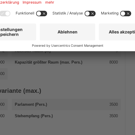
Events
Parties
2
Höchster Raum (m)
9
000
Kapazität größter Raum (max. Pers.)
8000
800
ariante (max.)
000
Parlament (Pers.)
3500
000
Stehempfang (Pers.)
3500