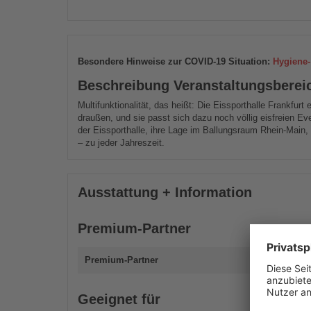
Besondere Hinweise zur COVID-19 Situation:
Hygiene-
Beschreibung Veranstaltungsberei
Multifunktionalität, das heißt: Die Eissporthalle Frankfurt er
draußen, und sie passt sich dazu noch völlig eisfreien Ev
der Eissporthalle, ihre Lage im Ballungsraum Rhein-Main
– zu jeder Jahreszeit.
Ausstattung + Information
Premium-Partner
Premium-Partner
Geeignet für