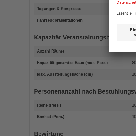
Tagungen & Kongresse
Fahrzeugpräsentationen
Kapazität Veranstaltungsbereich
Anzahl Räume
Kapazität gesamtes Haus (max. Pers.)
8
Max. Ausstellungsfläche (qm)
1
Personenanzahl nach Bestuhlungsv
Reihe (Pers.)
1
Bankett (Pers.)
1
Bewirtung