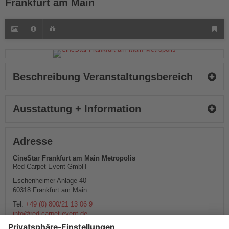
Frankfurt am Main
Beschreibung Veranstaltungsbereich
Ausstattung + Information
Adresse
CineStar Frankfurt am Main Metropolis
Red Carpet Event GmbH
Eschenheimer Anlage 40
60318
Frankfurt am Main
Tel.
+49 (0) 800/21 13 06 9
info@red-carpet-event.de