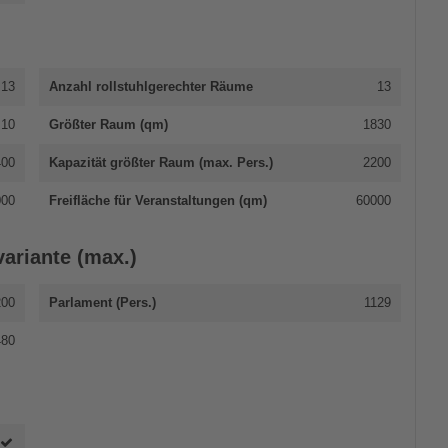
13
Anzahl rollstuhlgerechter Räume
13
10
Größter Raum (qm)
1830
400
Kapazität größter Raum (max. Pers.)
2200
000
Freifläche für Veranstaltungen (qm)
60000
ariante (max.)
200
Parlament (Pers.)
1129
480