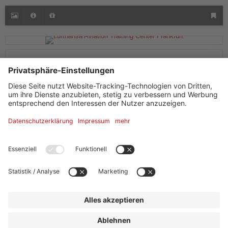
Beschreibung Veranstaltungsbereich
Ausstattung + Information
Adresse
Lufthansa Aviation Training Center Frankfurt
Pro Toura GmbH
Airportring, Tor 24
60549
Frankfurt am Main
Tel.
+49 (0) 69/50 60 78 41 0
events@protoura.com
Website »