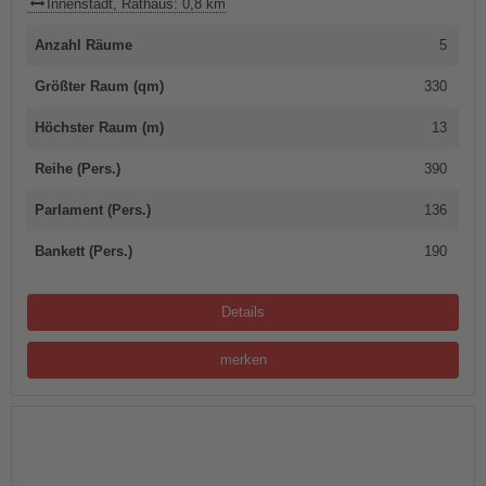
Innenstadt, Rathaus: 0,8 km
Anzahl Räume
5
Größter Raum (qm)
330
Höchster Raum (m)
13
Reihe (Pers.)
390
Parlament (Pers.)
136
Bankett (Pers.)
190
Details
merken