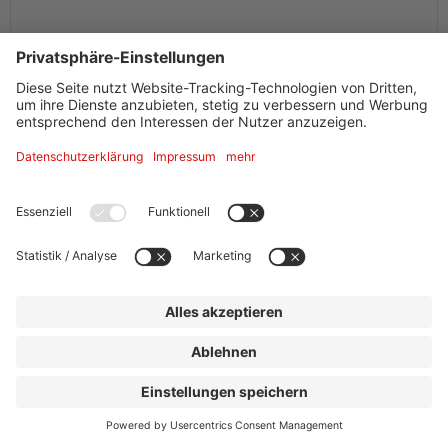
Depot 1899
Premium-Partner
Frankfurt am Main
Textorstraße 33
Tel.
+49 (0) 69/60 50 47 99
info@depot1899.de
Website »
Innenstadt, Rathaus: 1,1 km
Anzahl Räume
3