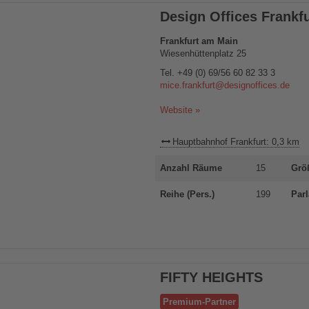
Design Offices Frankf
Frankfurt am Main
Wiesenhüttenplatz 25
Tel.
+49 (0) 69/56 60 82 33 3
mice.frankfurt@designoffices.de
Website »
Hauptbahnhof Frankfurt: 0,3 km
Anzahl Räume
15
Grö
Reihe (Pers.)
199
Parl
FIFTY HEIGHTS
Premium-Partner