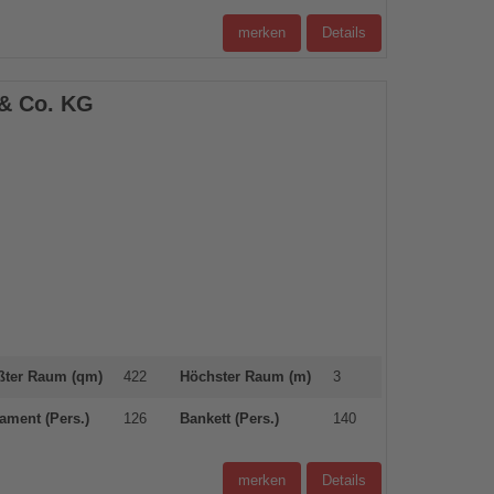
merken
Details
& Co. KG
ßter Raum (qm)
422
Höchster Raum (m)
3
ament (Pers.)
126
Bankett (Pers.)
140
merken
Details