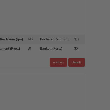
ßter Raum (qm)
148
Höchster Raum (m)
3,3
ament (Pers.)
50
Bankett (Pers.)
30
merken
Details