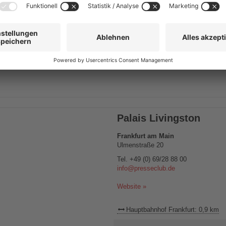
Hauptbahnhof Frankfurt: 0,8 km
Anzahl Räume
14
Grö
Reihe (Pers.)
1050
Parl
Palais Livingston
Frankfurt am Main
Ulmenstraße 20
Tel.
+49 (0) 69/28 88 00
info@presseclub.de
Website »
Hauptbahnhof Frankfurt: 0,9 km