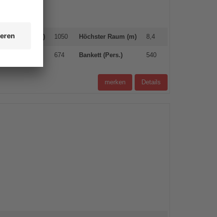
ßter Raum (qm)
1050
Höchster Raum (m)
8,4
ament (Pers.)
674
Bankett (Pers.)
540
merken
Details