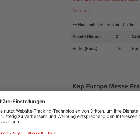
Website »
Hauptbahnhof Frankfurt: 0,7 km
Anzahl Räume
3
Grö
Reihe (Pers.)
120
Parl
Kap Europa Messe Fra
Premium-Partner
Frankfurt am Main
Osloer Straße 5
Tel.
+49 (0) 69/75 75 30 00
saleslocations@messefrankfurt.com
Website »