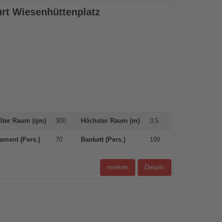
urt Wiesenhüttenplatz
ßter Raum (qm)
300
Höchster Raum (m)
3,5
ament (Pers.)
70
Bankett (Pers.)
199
merken
Details