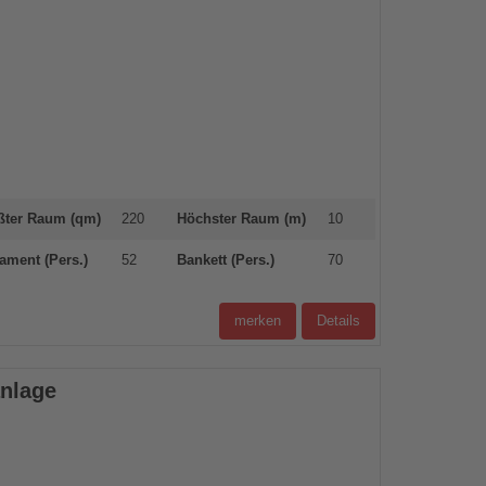
ßter Raum (qm)
220
Höchster Raum (m)
10
ament (Pers.)
52
Bankett (Pers.)
70
merken
Details
nlage