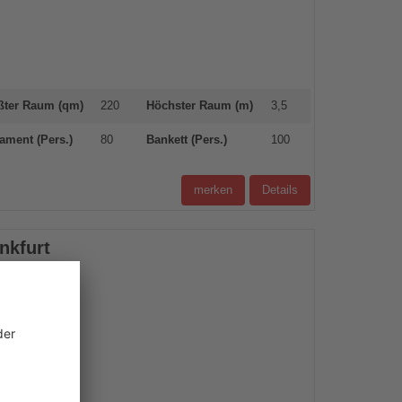
ßter Raum (qm)
220
Höchster Raum (m)
3,5
ament (Pers.)
80
Bankett (Pers.)
100
merken
Details
nkfurt