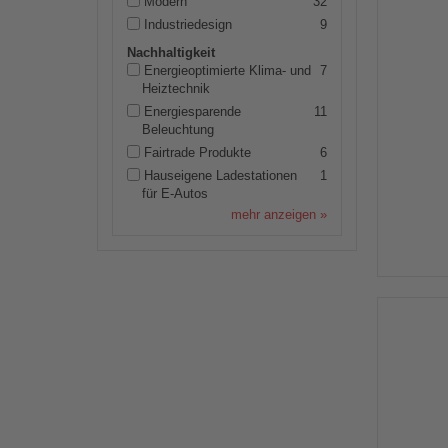
Modern
32
Industriedesign
9
Nachhaltigkeit
Energieoptimierte Klima- und
7
Heiztechnik
Energiesparende
11
Beleuchtung
Fairtrade Produkte
6
Hauseigene Ladestationen
1
für E-Autos
mehr anzeigen »