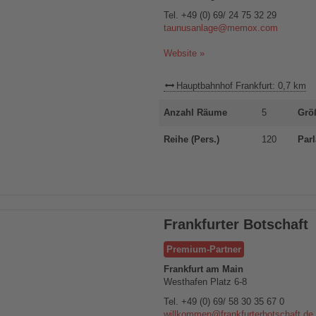
Tel.
+49 (0) 69/ 24 75 32 29
taunusanlage@memox.com
Website »
Hauptbahnhof Frankfurt: 0,7 km
Anzahl Räume
5
Grö
Reihe (Pers.)
120
Parl
Frankfurter Botschaft
Premium-Partner
Frankfurt am Main
Westhafen Platz 6-8
Tel.
+49 (0) 69/ 58 30 35 67 0
willkommen@frankfurterbotschaft.de