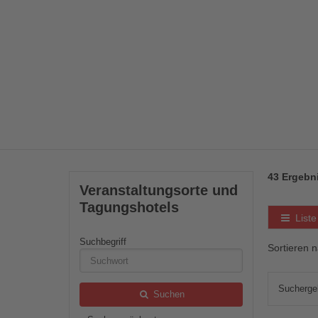
43 Ergebn
Veranstaltungsorte und
Tagungshotels
Liste
Suchbegriff
Sortieren 
Type 2 or
more
characters
Suchergeb
for
Suchen
results.