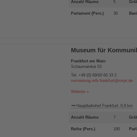
Anzahl Räume
5
Grö
Parlament (Pers.)
30
Bank
Museum für Kommunika
Frankfurt am Main
Schaumainkai 53
Tel.
+49 (0) 69/60 60 33 2
vermietung.mfk-frankfurt@mspt.de
Website »
Hauptbahnhof Frankfurt: 0,9 km
Anzahl Räume
7
Grö
Reihe (Pers.)
180
Parl