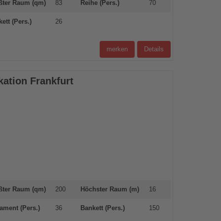
ßter Raum (qm)
83
Reihe (Pers.)
70
ett (Pers.)
26
merken
Details
tion Frankfurt
ßter Raum (qm)
200
Höchster Raum (m)
16
ament (Pers.)
36
Bankett (Pers.)
150