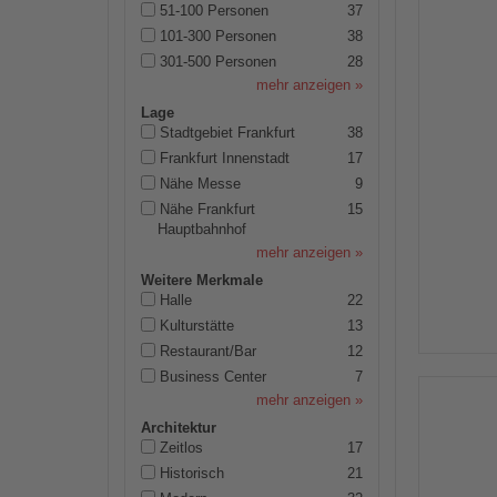
51-100 Personen
37
101-300 Personen
38
301-500 Personen
28
mehr anzeigen »
Lage
Stadtgebiet Frankfurt
38
Frankfurt Innenstadt
17
Nähe Messe
9
Nähe Frankfurt
15
Hauptbahnhof
mehr anzeigen »
Weitere Merkmale
Halle
22
Kulturstätte
13
Restaurant/Bar
12
Business Center
7
mehr anzeigen »
Architektur
Zeitlos
17
Historisch
21