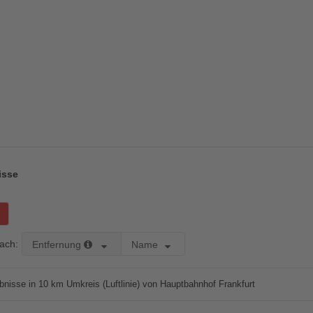
isse
nach:
Entfernung
Name
nisse in 10 km Umkreis (Luftlinie) von Hauptbahnhof Frankfurt