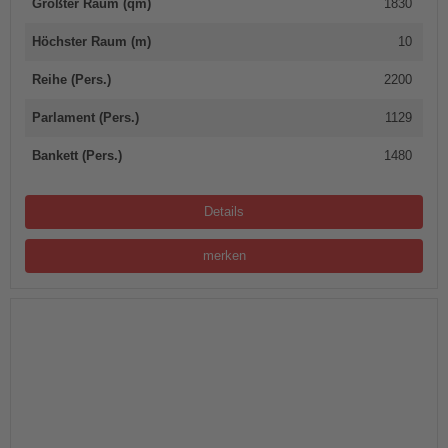
Größter Raum (qm)
1830
Höchster Raum (m)
10
Reihe (Pers.)
2200
Parlament (Pers.)
1129
Bankett (Pers.)
1480
Details
merken