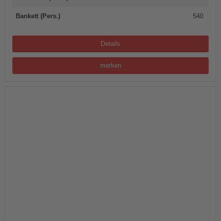
Bankett (Pers.)
540
Details
merken