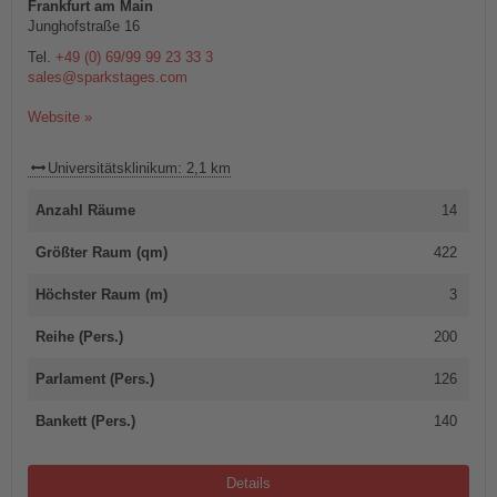
Frankfurt am Main
Junghofstraße 16
Tel.
+49 (0) 69/99 99 23 33 3
sales@sparkstages.com
Website »
Universitätsklinikum: 2,1 km
Anzahl Räume
14
Größter Raum (qm)
422
Höchster Raum (m)
3
Reihe (Pers.)
200
Parlament (Pers.)
126
Bankett (Pers.)
140
Details