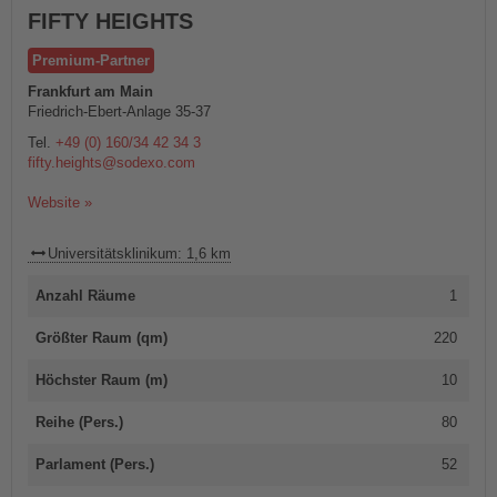
FIFTY HEIGHTS
Premium-Partner
Frankfurt am Main
Friedrich-Ebert-Anlage 35-37
Tel.
+49 (0) 160/34 42 34 3
fifty.heights@sodexo.com
Website »
Universitätsklinikum: 1,6 km
Anzahl Räume
1
Größter Raum (qm)
220
Höchster Raum (m)
10
Reihe (Pers.)
80
Parlament (Pers.)
52