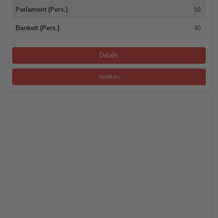
Parlament (Pers.)
50
Bankett (Pers.)
30
Details
merken