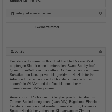
Sanitär:
Dusche, WC
Verfügbarkeiten anzeigen
Zweibettzimmer
Details
Die Standard Zimmer im Ibis Hotel Frankfurt Messe West
empfangen Sie mit einen komfortablen „Sweet Bed by Ibis“-
Queen Size-Bett oder Twinbetten. Die Zimmer sind dem neuen
Schlafkomfort-Konzept von Ibis gewidmet. Nützlich für Ihre
Arbeit und Freizeit sind der funktionale Schreibtisch, das
kostenfreie WLAN** und der Flachbildfernseher mit
internationalen TV-Programmen.
Ausstattung:
1 Schlafraum, Allergikergerecht, Babybett im
Zimmer, Behindertengerecht (nach DIN), Bügelbrett, Einzelbett,
Fenster können geöffnet werden, Fernseher, Fön, Getrennte
Betten, Handtücher vorhanden, Klimaanlage im Zimmer,