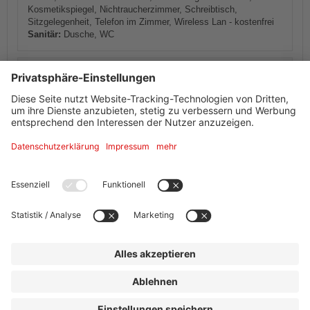
Kosmetikspiegel, Nichtraucherzimmer, Schreibtisch,
Sitzgelegenheit, Telefon im Zimmer, Wireless Lan - kostenfrei
Sanitär:
Dusche, WC
Verfügbarkeiten anzeigen
Informationen von Ihrem Gastgeber
Ausstattung + Information
Adresse
Ibis Frankfurt Messe West
Breitenbachstr. 7
60487
Frankfurt am Main