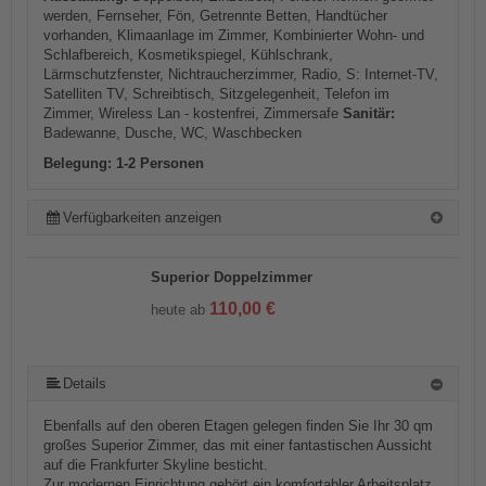
werden, Fernseher, Fön, Getrennte Betten, Handtücher
vorhanden, Klimaanlage im Zimmer, Kombinierter Wohn- und
Schlafbereich, Kosmetikspiegel, Kühlschrank,
Lärmschutzfenster, Nichtraucherzimmer, Radio, S: Internet-TV,
Satelliten TV, Schreibtisch, Sitzgelegenheit, Telefon im
Zimmer, Wireless Lan - kostenfrei, Zimmersafe
Sanitär:
Badewanne, Dusche, WC, Waschbecken
Belegung: 1-2 Personen
Verfügbarkeiten anzeigen
Superior Doppelzimmer
110,00 €
heute ab
Details
Ebenfalls auf den oberen Etagen gelegen finden Sie Ihr 30 qm
großes Superior Zimmer, das mit einer fantastischen Aussicht
auf die Frankfurter Skyline besticht.
Zur modernen Einrichtung gehört ein komfortabler Arbeitsplatz,