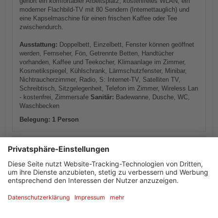
gehört ein komfortabler Arbeitsplatz, kostenfreies WLAN, ein
moderner Flachbild-TV mit 80 Sendern (Internettauglich) und
eine Kapselmaschine für einen frischen Kaffee oder Tee
zwischendurch.
Ausstattung:
Doppelbett, Einzelbett, Fenster können geöffnet
werden, Fernseher, Fön, Getrennte Betten, Handtücher
vorhanden, Kaffee und Teekocher, Klimaanlage im Zimmer,
Kosmetikspiegel, Kühlschrank, Lärmschutzfenster, Minibar,
Nichtraucherzimmer, Radio, S: Internet-TV, Satelliten TV,
Schreibtisch, Sitzgelegenheit, Telefon im Zimmer, Wireless Lan
- kostenfrei, Zimmersafe
Sanitär:
Badewanne, Dusche, WC,
Waschbecken
Belegung: 1 Person
Verfügbarkeiten anzeigen
Informationen von Ihrem Gastgeber
Ausstattung + Information