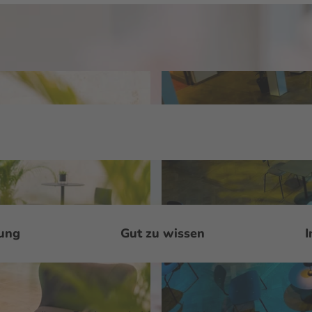
ung
Gut zu wissen
I