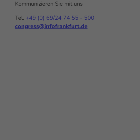
Kommunizieren Sie mit uns
Tel.
+49 (0) 69/24 74 55 - 500
congress@infofrankfurt.de
Y
I
L
o
n
i
u
s
n
t
t
k
u
a
e
b
g
d
e
r
I
a
n
m