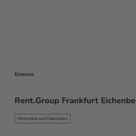
Z
Warum Frankfurt?
Veranstaltun
u
m
I
n
h
a
l
t
Kongress
Rent.Group Frankfurt Eichenb
Mietmöbel und Dekoration