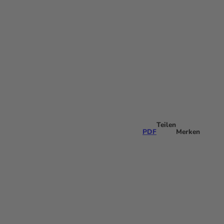
ltigkeit
DE
Merkzettel
Suche
Teilen
PDF
Merken