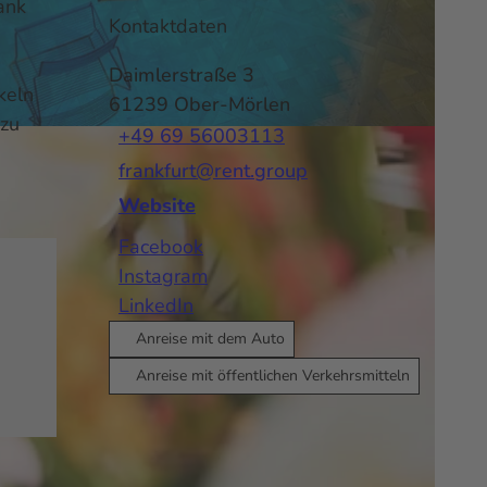
ank
Kontaktdaten
Daimlerstraße 3
keln
61239
Ober-Mörlen
 zu
+49 69 56003113
-BY
frankfurt@rent.group
Website
Facebook
Instagram
LinkedIn
Anreise mit dem Auto
Anreise mit öffentlichen Verkehrsmitteln