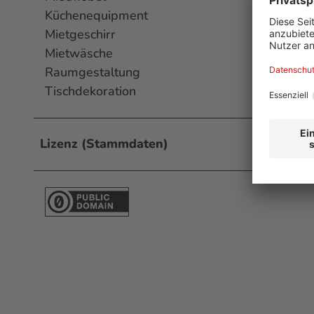
Küchenequipment
Mietgeschirr
Mietwäsche
Raumgestaltung
Tischdekoration
Lizenz (Stammdaten)