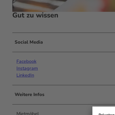
Gut zu wissen
© spaces mgt GmbH |
CC-BY
Social Media
Facebook
Instagram
LinkedIn
Weitere Infos
Mietmöbel