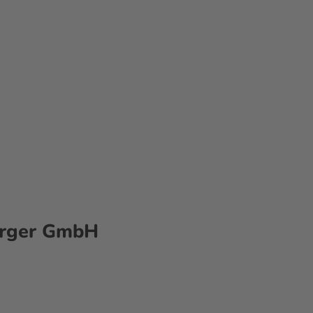
gsplanung
Convention Bureau
Nachha
erger GmbH