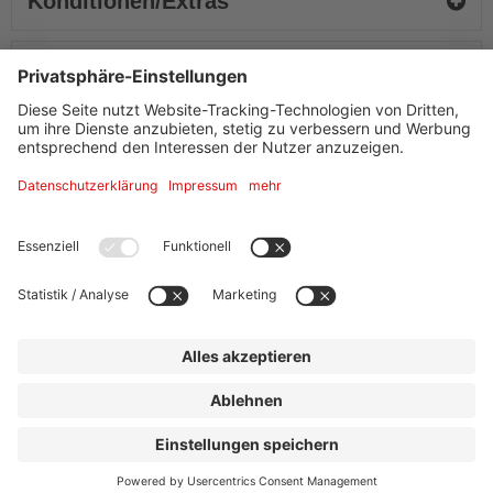
Konditionen/Extras
Ausstattung + Information
Adresse
Maritim Hotel Frankfurt
Theodor-Heuss-Allee 3
60486
Frankfurt am Main
Tel.
+49 (0) 69/75 78 0
reservierung.fra@maritim.de
Website »
Hotelinformation
Kontakt
|
Impressum
|
Datenschutz
|
Drucken
powered by Holidu Smart Destination