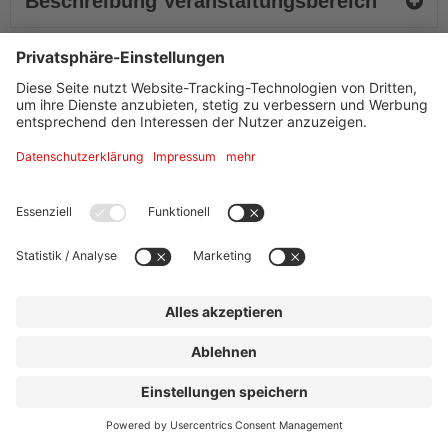
Beschreibung Veranstaltungsbereich
Ausstattung + Information
Adresse
KD Eventlocations
Köln-Düsseldorfer Deutsche Rheinschiffahrt GmbH
Mainkai
60311
Frankfurt am Main
Tel.
+49 (0) 221/20 88 40 8
sales@k-d.com
Website »
Kontakt
|
Impressum
|
Datenschutz
|
Drucken
powered by Holidu Smart Destination