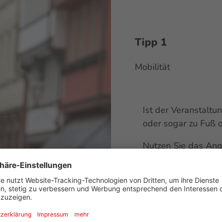
Tipp 1
Mobilität
Ist der Veranstaltu
oder sogar zu Fuß 
Nutzen Sie das Ang
Anreise aus Deutsc
Schaffen Sie Anreiz
Nahverkehr zu nutz
und
Kongress-Komb