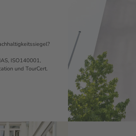
chhaltigkeitssiegel?
 EMAS, ISO140001,
cation und TourCert.