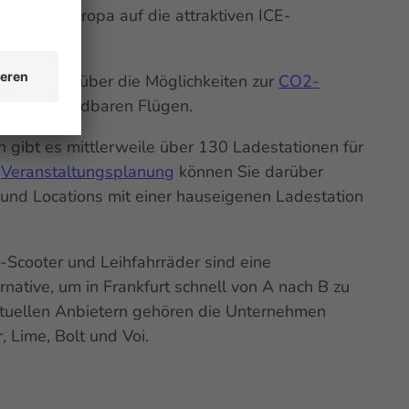
ise aus Europa auf die attraktiven ICE-
ilnehmende über die Möglichkeiten zur
CO2-
icht vermeidbaren Flügen.
n gibt es mittlerweile über 130 Ladestationen für
r
Veranstaltungsplanung
können Sie darüber
 und Locations mit einer hauseigenen Ladestation
-Scooter
und Leihfahrräder sind eine
native, um in Frankfurt schnell von A nach B zu
tuellen Anbietern gehören die Unternehmen
, Lime, Bolt und Voi.