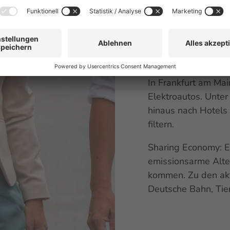
Weisen Sie bei Anre
Verbindungen hin.
Informieren Sie Te
Kompensation
bei n
In Frankfurt am Mai
Elektroautos. Unte
hinaus nach Hotels
filtern.
Sharing Economy
:
E
emissionsarme Alter
kommen. Zu den ak
Deutsche Bahn, Tier