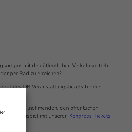
ngsort gut mit den öffentlichen Verkehrsmitteln
oder per Rad zu erreichen?
ebot des DB Veranstaltungstickets für die
hland.
e für die Teilnehmenden, den öffentlichen
en. Zum Beispiel mit unseren
Kongress-Tickets
i-Tickets
.