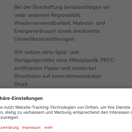
Bei der Beschaffung berücksichtigen wir
unter anderem Regionalität,
Wiederverwendbarkeit, Material- und
Energieverbrauch sowie anerkannte
Umweltkennzeichnungen.
Wir nutzen stets Spül- und
Reinigungsmittel ohne Mikroplastik, PEFC-
zertifiziertes Papier und setzen bei
Broschüren auf einen klimaneutralen
Druck.