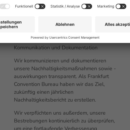
Kommunikation und Dokumentation
Wir kommunizieren und dokumentieren
unsere Nachhaltigkeitsmaßnahmen sowie -
auswirkungen transparent. Als Frankfurt
Convention
Bureau haben wir das Ziel,
zukünftig einen jährlichen
Nachhaltigkeitsbericht zu erstellen.
Wir verpflichten uns außerdem, unsere
Bestrebungen kontinuierlich zu überprüfen,
um eine fortlaufende Verbesserung