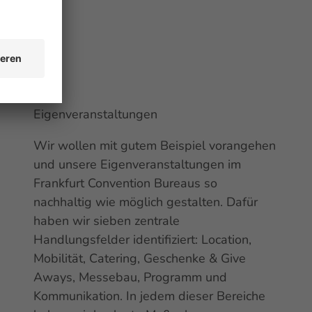
Eigenveranstaltungen
Wir wollen mit gutem Beispiel vorangehen
und unsere Eigenveranstaltungen im
Frankfurt
Convention
Bureaus so
nachhaltig wie möglich gestalten. Dafür
haben wir sieben zentrale
Handlungsfelder identifiziert:
Location
,
Mobilität,
Catering
, Geschenke &
Give
Aways
, Messebau, Programm und
Kommunikation. In jedem dieser Bereiche