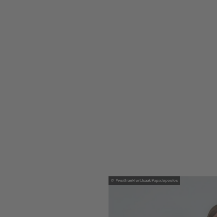
© #visitfrankfurt,Isaak Papadopoulos