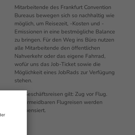
Mitarbeitende des Frankfurt
Convention
Bureaus bewegen sich so nachhaltig wie
möglich, um Reisezeit, -Kosten und -
Emissionen in eine bestmögliche Balance
zu bringen. Für den Weg ins Büro nutzen
alle Mitarbeitende den öffentlichen
Nahverkehr oder das eigene Fahrrad,
wofür uns das
Job-Ticket
sowie die
Möglichkeit eines
Job
Rads zur Verfügung
stehen.
Bei Geschäftsreisen gilt: Zug vor Flug.
Unvermeidbaren Flugreisen werden
kompensiert.