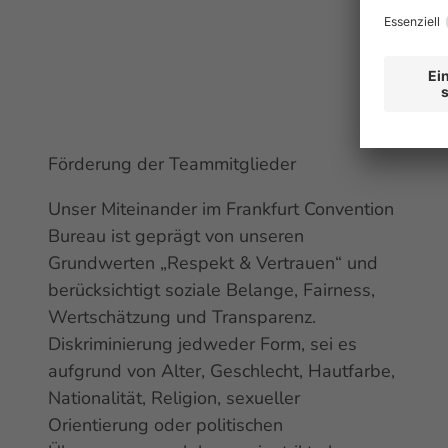
Förderung der
Team
mitglieder
Unser Miteinander im Frankfurt
Convention
Bureau ist geprägt von unseren
Grundwerten „Respekt & Vertrauen“ und
berücksichtigt soziale Belange, Fairness,
Wertschätzung und Transparenz.
Diskriminierung jedweder Form, sei es
aufgrund von Alter, Geschlecht, Hautfarbe,
Nationalität, Religion, sexueller
Orientierung oder politischen