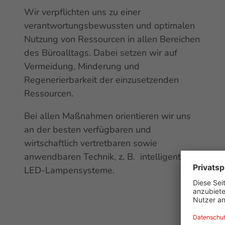
Wir verpflichten uns zu einer
verantwortungsbewussten und optimalen
Nutzung von Ressourcen in allen Bereichen
des Büroalltags. Dabei setzen wir auf
Vermeidung, Minderung und
Regenerierbarkeit der einzusetzenden
Ressourcen.
Bei allen Maßnahmen orientieren wir uns
an der besten verfügbaren und
wirtschaftlich vertretbaren sowie
anwendbaren Technik, z. B. intelligente
LED-Lampensysteme.