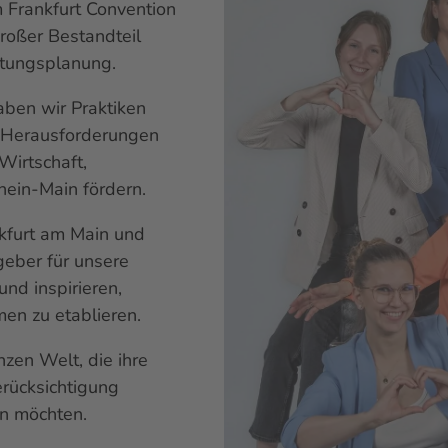
m Frankfurt
Convention
roßer Bestandteil
ltungsplanung.
aben wir Praktiken
 Herausforderungen
Wirtschaft,
Rhein-Main fördern.
nkfurt am Main und
geber für unsere
und inspirieren,
en zu etablieren.
zen Welt, die ihre
erücksichtigung
en möchten.